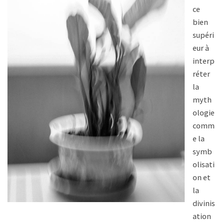
ce
bien
supéri
eur à
interp
réter
la
myth
ologie
comm
e la
symb
olisati
on et
la
divinis
ation