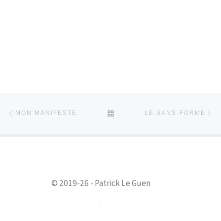
Parcourir les articles
Article précédent
Art
RETOUR À LA LISTE DES 
MON MANIFESTE
LE SANS-FORME
© 2019-26 - Patrick Le Guen
.