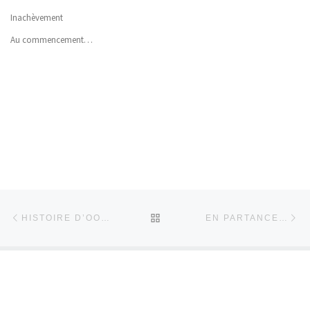
Inachèvement
Au commencement…
Parcourir les articles
Article précédent
Art
RETOUR À LA LISTE DES 
HISTOIRE D’OO…
EN PARTANCE…