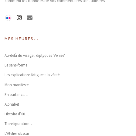
comment les données de vos commentaires sont utilisées
.
MES HEURES…
Au-delà du visage : diptyques ‘Venise’
Le sans-forme
Les explications fatiguent la vérité
Mon manifeste
En partance…
Alphabet
Histoire d’00…
Transfiguration…
L’Atelier obscur