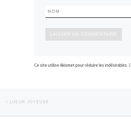
NOM
Ce site utilise Akismet pour réduire les indésirables.
E
Parcourir les articles
Article précédent
LUEUR JOYEUSE