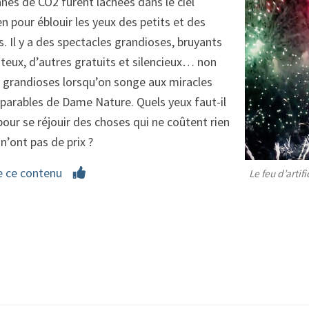
nes de CO2 furent lâchées dans le ciel
en pour éblouir les yeux des petits et des
. Il y a des spectacles grandioses, bruyants
teux, d’autres gratuits et silencieux… non
 grandioses lorsqu’on songe aux miracles
parables de Dame Nature. Quels yeux faut-il
our se réjouir des choses qui ne coûtent rien
 n’ont pas de prix ?
e ce contenu
Le feu d’arti