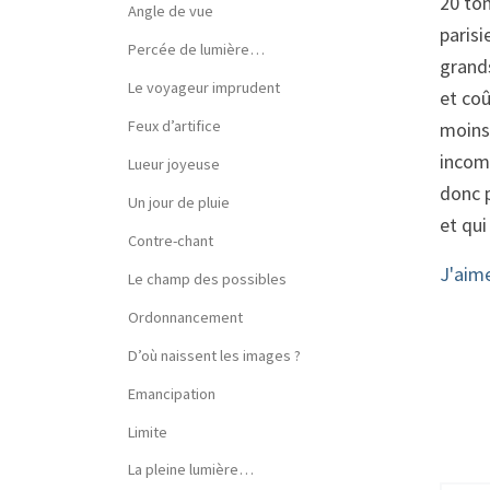
20 ton
Angle de vue
parisi
Percée de lumière…
grands
Le voyageur imprudent
et coû
Feux d’artifice
moins
incom
Lueur joyeuse
donc p
Un jour de pluie
et qui
Contre-chant
J'aim
Le champ des possibles
Ordonnancement
D’où naissent les images ?
Emancipation
Limite
La pleine lumière…