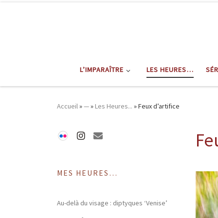
L’IMPARAÎTRE
LES HEURES…
SÉ
Accueil
»
—
»
Les Heures...
»
Feux d’artifice
Feu
MES HEURES…
Au-delà du visage : diptyques ‘Venise’